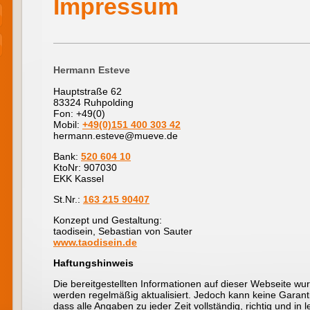
Impressum
Hermann Esteve
Hauptstraße 62
83324 Ruhpolding
Fon: +49(0)
Mobil:
+49(0)151 400 303 42
hermann.esteve@mueve.de
Bank:
520 604 10
KtoNr: 907030
EKK Kassel
St.Nr.:
163 215 90407
Konzept und Gestaltung:
taodisein, Sebastian von Sauter
www.taodisein.de
Haftungshinweis
Die bereitgestellten Informationen auf dieser Webseite wur
werden regelmäßig aktualisiert. Jedoch kann keine Gara
dass alle Angaben zu jeder Zeit vollständig, richtig und in le