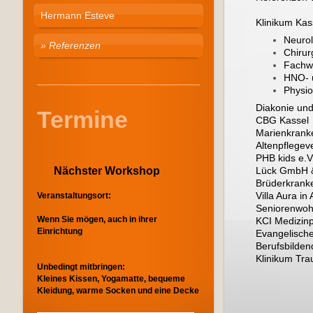
Hermann Esteve
Klinikum Kas
Neurol
Referenzen
Chirurg
Fachwe
HNO- u
Physio
Diakonie un
Termine
CBG Kassel
Marienkrank
Altenpflegev
PHB kids e.V
Nächster Workshop
Lück GmbH 
Brüderkrank
Villa Aura in 
Veranstaltungsort:
Seniorenwoh
Wenn Sie mögen, auch in ihrer
KCI Medizin
Einrichtung
Evangelisch
Berufsbilden
Klinikum Tra
Unbedingt mitbringen:
Kleines Kissen, Yogamatte, bequeme
Kleidung, warme Socken und eine Decke