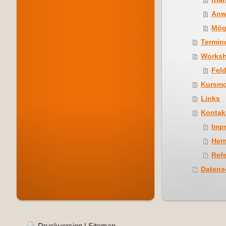
Anw
Mög
Termin
Works
Fel
Kursm
Links
Kontak
Imp
Her
Ref
Datens
Druckversion
|
Sitemap