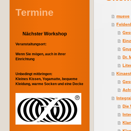
Termine
mueve
Felden
Ges
Nächster Workshop
Einz
Veranstaltungsort:
Gru
Wenn Sie mögen, auch in ihrer
Dr.
Einrichtung
Lite
Kinaes
Unbedingt mitbringen:
Kleines Kissen, Yogamatte, bequeme
Ges
Kleidung, warme Socken und eine Decke
Ach
Integr
Die 
Inte
Kla
Kla